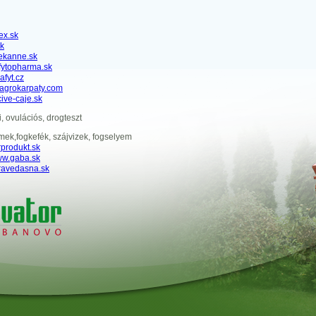
ex.sk
sk
ekanne.sk
ytopharma.sk
fyt.cz
agrokarpaty.com
ive-caje.sk
, ovulációs, drogteszt
mek,fogkefék, szájvizek, fogselyem
produkt.sk
w.gaba.sk
avedasna.sk