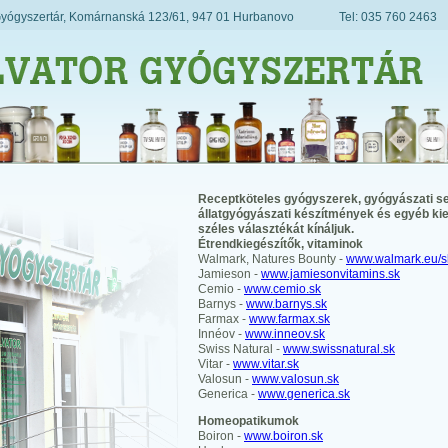
 Gyógyszertár, Komárnanská 123/61, 947 01 Hurbanovo Tel: 035 760 2463
Receptköteles gyógyszerek, gyógyászati s
állatgyógyászati készítmények és egyéb ki
széles választékát kínáljuk.
Étrendkiegészítők, vitaminok
Walmark, Natures Bounty -
www.walmark.eu/s
Jamieson -
www.jamiesonvitamins.sk
Cemio -
www.cemio.sk
Barnys -
www.barnys.sk
Farmax -
www.farmax.sk
Innéov -
www.inneov.sk
Swiss Natural -
www.swissnatural.sk
Vitar -
www.vitar.sk
Valosun -
www.valosun.sk
Generica -
www.generica.sk
Homeopatikumok
Boiron -
www.boiron.sk