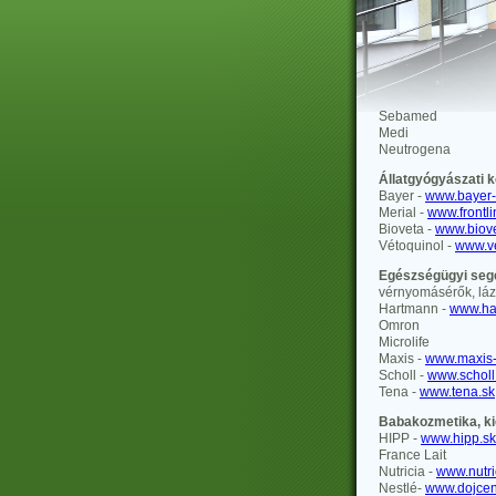
Sebamed
Medi
Neutrogena
Állatgyógyászati 
Bayer -
www.bayer-
Merial -
www.frontl
Bioveta -
www.biove
Vétoquinol -
www.ve
Egészségügyi se
vérnyomásérők, lá
Hartmann -
www.ha
Omron
Microlife
Maxis -
www.maxis-
Scholl -
www.scholl
Tena -
www.tena.sk
Babakozmetika, ki
HIPP -
www.hipp.sk
France Lait
Nutricia -
www.nutri
Nestlé-
www.dojcen