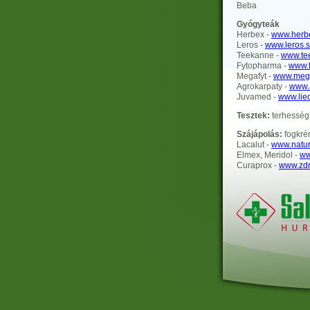
Beba
Gyógyteák
Herbex -
www.herb
Leros -
www.leros.
Teekanne -
www.te
Fytopharma -
www.f
Megafyt -
www.mega
Agrokarpaty -
www.
Juvamed -
www.liec
Tesztek:
terhességi
Szájápolás:
fogkré
Lacalut -
www.natur
Elmex, Meridol -
ww
Curaprox -
www.zdr