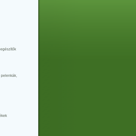
iegészítők
 pelenkák,
lékek