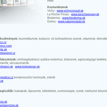
Heel
Kozmetikumok
Vichy -
www.vichyconsult.sk
La Roche Posay -
www.larocheposay.sk
Bioderma -
www.bioderma.sk
Doliva -
www.naturprodukt.sk
készítmények:
kozmetikumok, kullancs- és bolhaellenes szerek, vitaminok, étrendk
cz.cz
inecz.com
ta.sk
toquinol.cz
gédeszközök:
elsősegélydoboz autóba-motorhoz, kötszerek, egészségügyi betétek,
zmérők, vércukormérők
rtmann.sk
www.hojenieran.sk
medica.cz
kompressziós harisnyák, zoknik
.sk
egészítők:
babateák, tápszerek, bébiételek, cumisüvegek, cumik, mellszívó készü
cia.sk
eckavyziva.sk